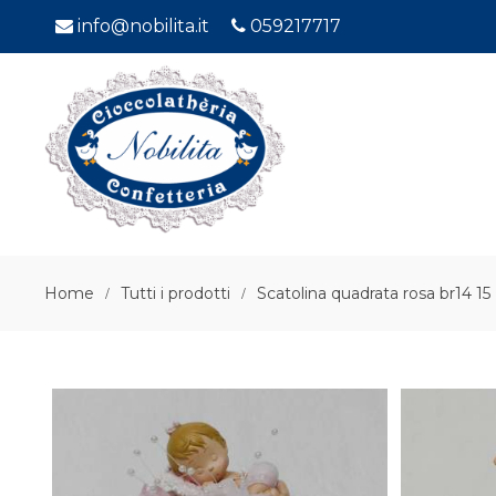
info@nobilita.it
059217717
Home
Tutti i prodotti
Scatolina quadrata rosa br14 15