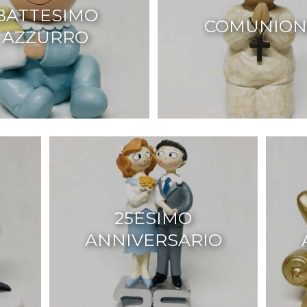
BATTESIMO
COMUNION
AZZURRO
25ESIMO
ANNIVERSARIO