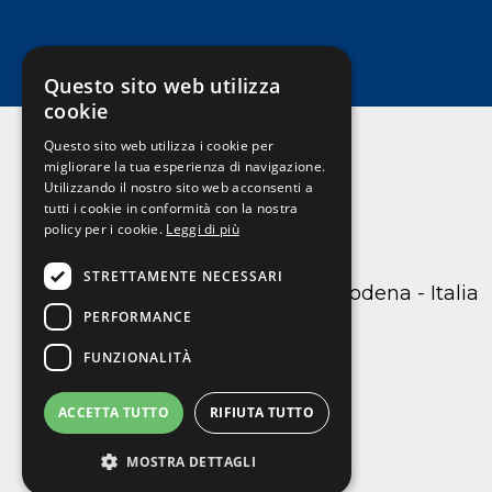
Questo sito web utilizza
cookie
Questo sito web utilizza i cookie per
migliorare la tua esperienza di navigazione.
Utilizzando il nostro sito web acconsenti a
Nobilita
tutti i cookie in conformità con la nostra
policy per i cookie.
Leggi di più
STRETTAMENTE NECESSARI
C.so Canalchiaro 105 41121 Modena - Italia
PERFORMANCE
059217717
info@nobilita.it
FUNZIONALITÀ
ACCETTA TUTTO
RIFIUTA TUTTO
MOSTRA DETTAGLI