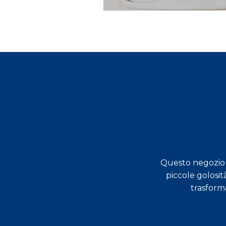
Questo negozio s
dimostrati molto preparati,
piccole golosit
a Varese!
trasform