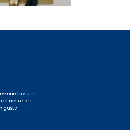
possono trovare
e il negozio si
Gentilezza, professi
an gusto