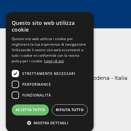
Questo sito web utilizza
cookie
Questo sito web utilizza i cookie per
migliorare la tua esperienza di navigazione.
Utilizzando il nostro sito web acconsenti a
Nobilita
tutti i cookie in conformità con la nostra
policy per i cookie.
Leggi di più
STRETTAMENTE NECESSARI
C.so Canalchiaro 105 41121 Modena - Italia
PERFORMANCE
059217717
info@nobilita.it
FUNZIONALITÀ
ACCETTA TUTTO
RIFIUTA TUTTO
MOSTRA DETTAGLI