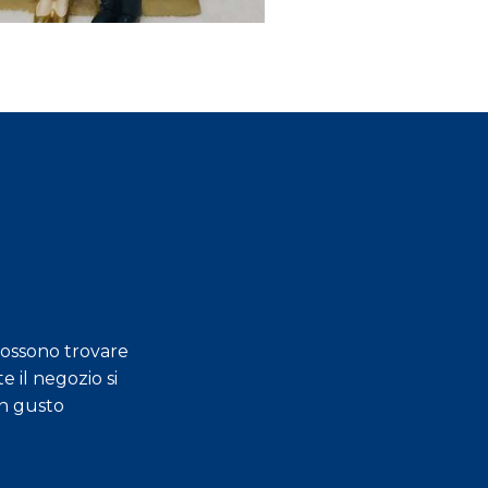
possono trovare
e il negozio si
Gentilezza, professi
an gusto