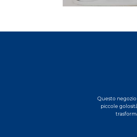
Questo negozio s
dimostrati molto preparati,
piccole golosit
a Varese!
trasform