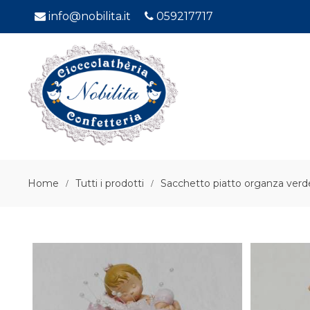
info@nobilita.it
059217717
Home
Tutti i prodotti
Sacchetto piatto organza verd