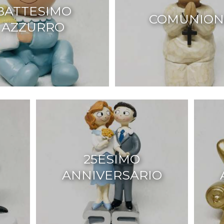
BATTESIMO
COMUNION
AZZURRO
25ESIMO
ANNIVERSARIO