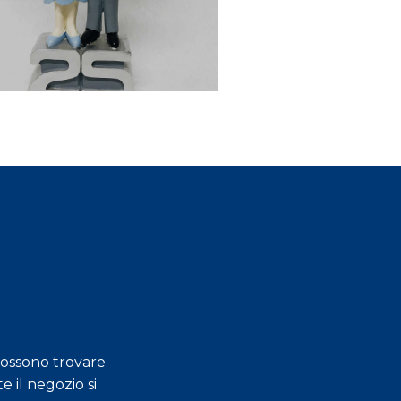
possono trovare
e il negozio si
Gentilezza, professi