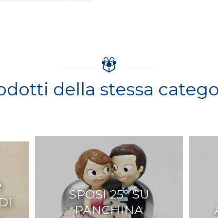
odotti della stessa catego
R
SPOSI 25° SU
DI
PANCHINA