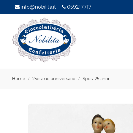
info@nobilita.it
059217717
Home
25esimo anniversario
Sposi 25 anni