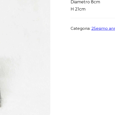
Diametro 8cm
H 21cm
Categoria:
25esimo ann