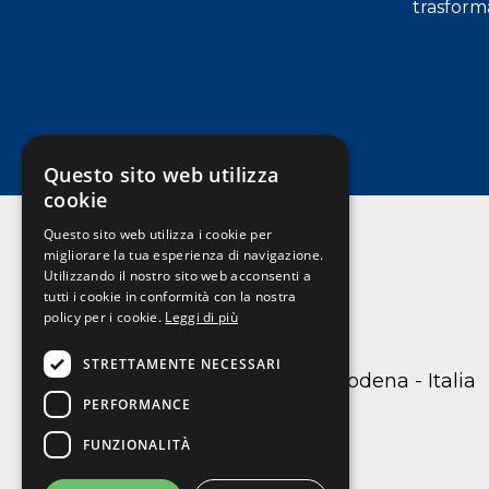
a Varese!
trasform
Questo sito web utilizza
cookie
Questo sito web utilizza i cookie per
migliorare la tua esperienza di navigazione.
Utilizzando il nostro sito web acconsenti a
Nobilita
tutti i cookie in conformità con la nostra
policy per i cookie.
Leggi di più
STRETTAMENTE NECESSARI
C.so Canalchiaro 105 41121 Modena - Italia
PERFORMANCE
059217717
info@nobilita.it
FUNZIONALITÀ