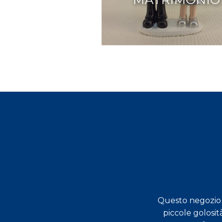
Questo negozio s
dimostrati molto preparati,
piccole golosit