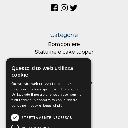
Categorie
Bomboniere
Statuine e cake topper
Cioccolateria
Confetteria
Questo sito web utilizza
cookie
Macarons
Tortellini di cioccolato
Questo sito web utilizza i cookie per
migliorare la tua esperienza di navigazione.
Cialde per torte
Utilizzando il nostro sito web acconsenti a
tutti i cookie in conformità con la nostra
policy per i cookie.
Leggi di più
Informazioni
STRETTAMENTE NECESSARI
Chi siamo