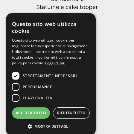
Statuine e cake topper
Cioccolateria
Confetteria
Questo sito web utilizza
cookie
Macarons
Tortellini di cioccolato
Questo sito web utilizza i cookie per
migliorare la tua esperienza di navigazione.
Cialde per torte
Utilizzando il nostro sito web acconsenti a
tutti i cookie in conformità con la nostra
policy per i cookie.
Leggi di più
Informazioni
STRETTAMENTE NECESSARI
Chi siamo
PERFORMANCE
Contattaci
FUNZIONALITÀ
Privacy policy
Cookie policy
ACCETTA TUTTO
RIFIUTA TUTTO
Richiedi reso
MOSTRA DETTAGLI