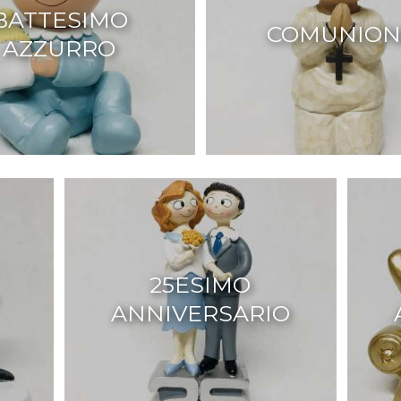
BATTESIMO
COMUNION
AZZURRO
25ESIMO
ANNIVERSARIO