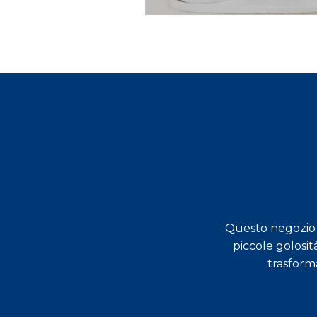
Questo negozio s
dimostrati molto preparati,
piccole golosit
a Varese!
trasform