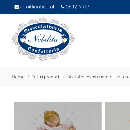
info@nobilita.it
059217717
Home
Tutti i prodotti
Scatolina plexi cuore glitter oro