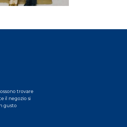
possono trovare
e il negozio si
Gentilezza, professi
an gusto