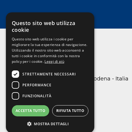
Questo sito web utilizza
cookie
Questo sito web utilizza i cookie per
migliorare la tua esperienza di navigazione.
Utilizzando il nostro sito web acconsenti a
Nobilita
tutti i cookie in conformità con la nostra
policy per i cookie.
Leggi di più
STRETTAMENTE NECESSARI
C.so Canalchiaro 105 41121 Modena - Italia
PERFORMANCE
059217717
info@nobilita.it
FUNZIONALITÀ
ACCETTA TUTTO
RIFIUTA TUTTO
MOSTRA DETTAGLI