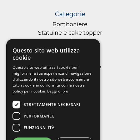
Categorie
Bomboniere
Statuine e cake topper
Cioccolateria
Confetteria
Questo sito web utilizza
cookie
Macarons
Tortellini di cioccolato
Questo sito web utilizza i cookie per
migliorare la tua esperienza di navigazione.
Cialde per torte
Utilizzando il nostro sito web acconsenti a
tutti i cookie in conformità con la nostra
policy per i cookie.
Leggi di più
Informazioni
STRETTAMENTE NECESSARI
Chi siamo
PERFORMANCE
Contattaci
FUNZIONALITÀ
Privacy policy
Cookie policy