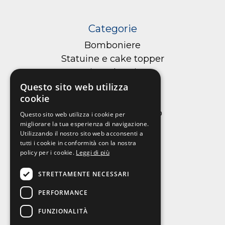
Categorie
Bomboniere
Statuine e cake topper
Cioccolateria
Confetteria
Questo sito web utilizza
cookie
Macarons
Tortellini di cioccolato
Questo sito web utilizza i cookie per
migliorare la tua esperienza di navigazione.
Cialde per torte
Utilizzando il nostro sito web acconsenti a
tutti i cookie in conformità con la nostra
policy per i cookie.
Leggi di più
Informazioni
STRETTAMENTE NECESSARI
Chi siamo
PERFORMANCE
Contattaci
FUNZIONALITÀ
Privacy policy