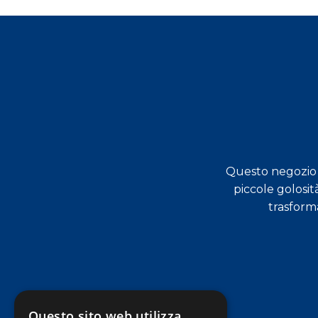
Questo negozio s
dimostrati molto preparati,
piccole golosit
a Varese!
trasform
Questo sito web utilizza