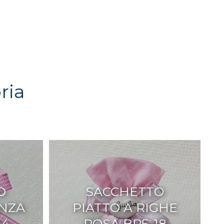
ria
O
SACCHETTO
ANZA
PIATTO A RIGHE
14
ROSA BR5-18