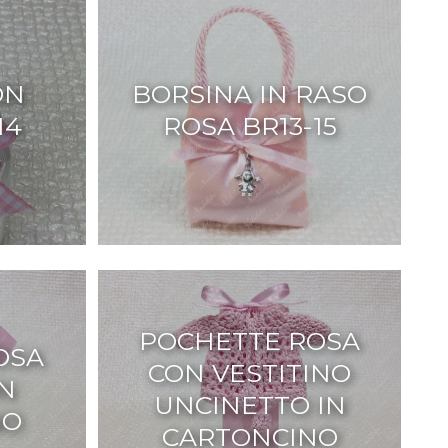
ON
BORSINA IN RASO
14
ROSA BR13-15
POCHETTE ROSA
OSA
CON VESTITINO
IN
UNCINETTO IN
NO
CARTONCINO