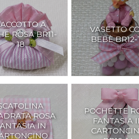
SACCOTTO A
VASETTO C
HE ROSA BR11-
BEBÈ BR12-
18
SCATOLINA
POCHETTE R
ADRATA ROSA
FANTASIA 
ANTASIA IN
CARTONCI
ARTONCINO