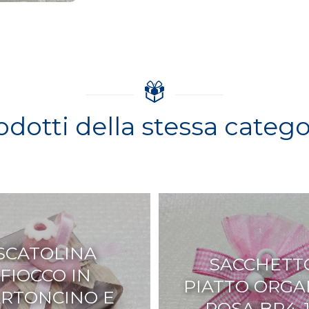
odotti della stessa catego
SCATOLINA
SACCHETT
FIOCCO IN
PIATTO ORG
RTONCINO E
ROSA BR4-