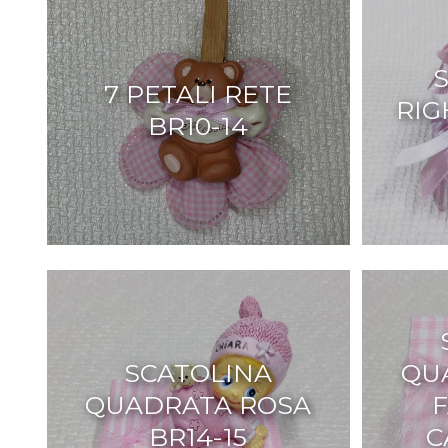
7 PETALI RETE
RIG
BR10-14
SCATOLINA
QU
QUADRATA ROSA
F
BR14-15
C