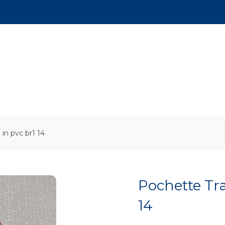
in pvc br1 14
Pochette Tr
14