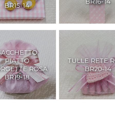
BR16-14
BR15-14
SACCHETTO
PIATTO
TULLE RETE 
RGETTE ROSA
BR20-14
BR19-18