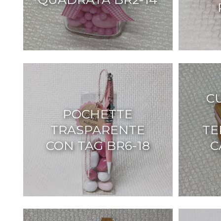
C
POCHETTE
TRASPARENTE
TE
CON TAG BR6-18
C