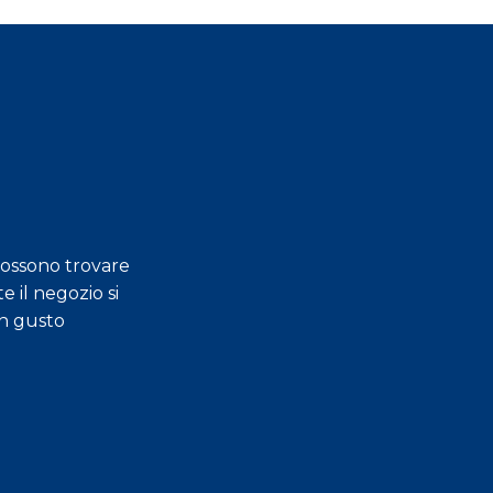
possono trovare
e il negozio si
Gentilezza, professi
an gusto