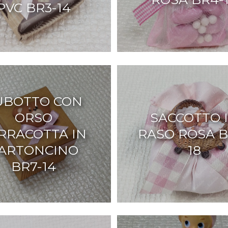
PVC BR3-14
UBOTTO CON
ORSO
SACCOTTO 
RRACOTTA IN
RASO ROSA B
ARTONCINO
18
BR7-14