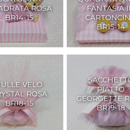
ADRATA ROSA
FANTASIA 
BR14-15
CARTONCI
BR15-14
SACCHETT
TULLE VELO
PIATTO
RYSTAL ROSA
GEORGETTE 
BR18-15
BR19-18