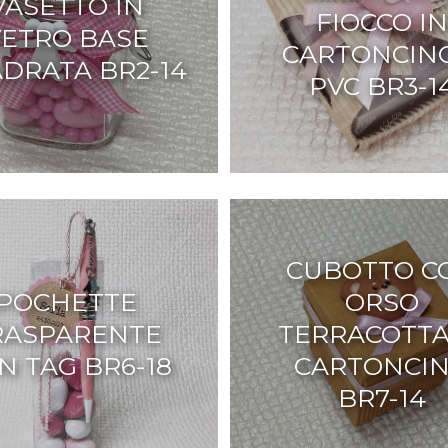
VASETTO IN
FIOCCO IN
VETRO BASE
CARTONCIN
DRATA BR2-14
PVC BR3-1
CUBOTTO C
POCHETTE
ORSO
RASPARENTE
TERRACOTTA
N TAG BR6-18
CARTONCI
BR7-14