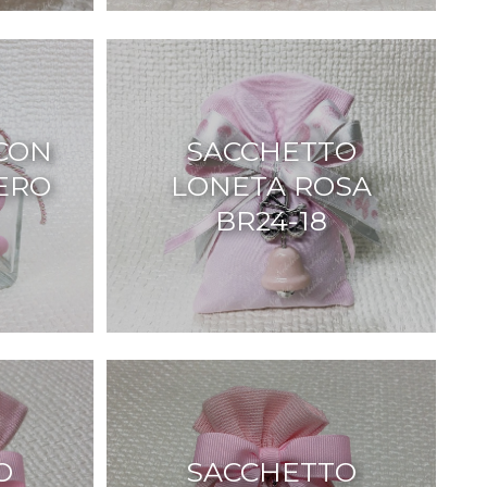
CON
SACCHETTO
ERO
LONETA ROSA
BR24-18
O
SACCHETTO