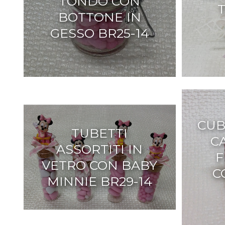
TONDO CON
BOTTONE IN
GESSO BR25-14
CUB
TUBETTI
C
ASSORTITI IN
F
VETRO CON BABY
C
MINNIE BR29-14