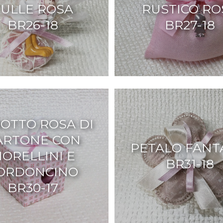
TULLE ROSA
RUSTICO RO
BR26-18
BR27-18
OTTO ROSA DI
ARTONE CON
PETALO FANT
IORELLINI E
BR31-18
ORDONCINO
BR30-17