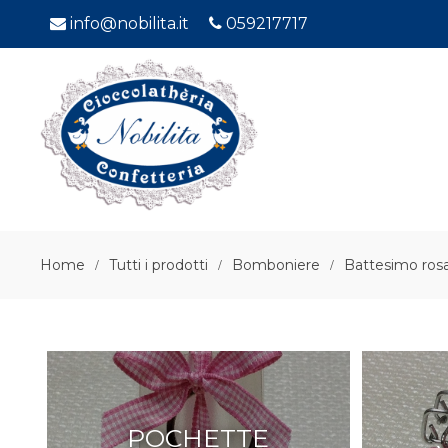
info@nobilita.it
059217717
Home
Tutti i prodotti
Bomboniere
Battesimo ros
POCHETTE