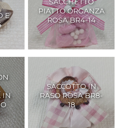
SACCHETTO
PIATTO ORGANZA
O E
ROSA BR4-14
4
ON
SACCOTTO IN
 IN
RASO ROSA BR8-
NO
18