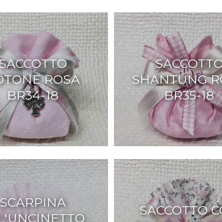
SACCOTTO
SACCOTT
OTONE ROSA
SHANTUNG R
BR34-18
BR35-18
SCARPINA
SACCOTTO 
L'UNCINETTO