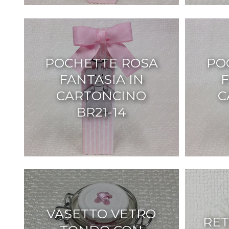
POCHETTE ROSA
PO
FANTASIA IN
F
CARTONCINO
C
BR21-14
VASETTO VETRO
RET