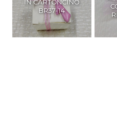
IN CARTONCINO
C
BR37-14
R