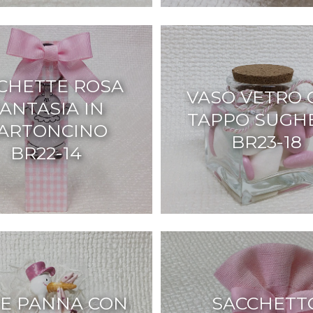
CHETTE ROSA
VASO VETRO 
ANTASIA IN
TAPPO SUGH
ARTONCINO
BR23-18
BR22-14
E PANNA CON
SACCHETT