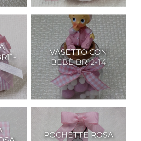
A
VASETTO CON
R11-
BEBÈ BR12-14
A
POCHETTE ROSA
OSA