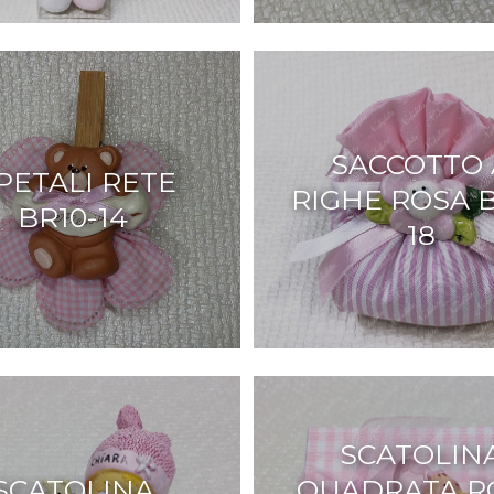
SACCOTTO 
 PETALI RETE
RIGHE ROSA B
BR10-14
18
SCATOLIN
SCATOLINA
QUADRATA R