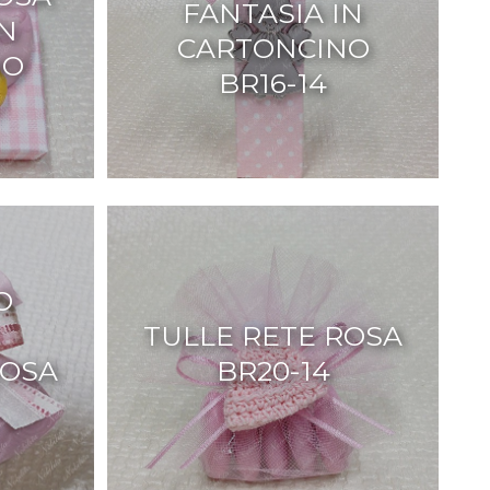
FANTASIA IN
IN
CARTONCINO
NO
BR16-14
O
TULLE RETE ROSA
ROSA
BR20-14