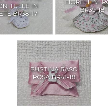
FIORELLINI 
ON TULLE IN
BR39-18
ETE BR38-17
BUSTINA RASO
ROSA BR41-18